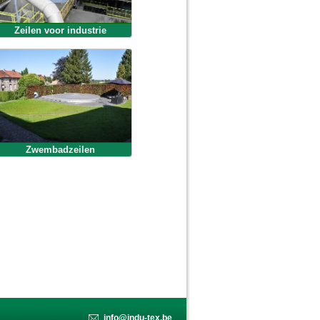
Zeilen voor industrie
Zwembadzeilen
info@indu-tex.be