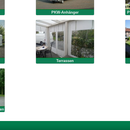
PKW-Anhänger
P
Terrassen
en