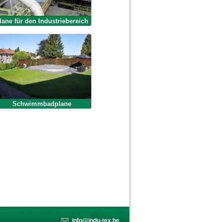
lane für den Industriebereich
Schwimmbadplane
info@indu-tex.be