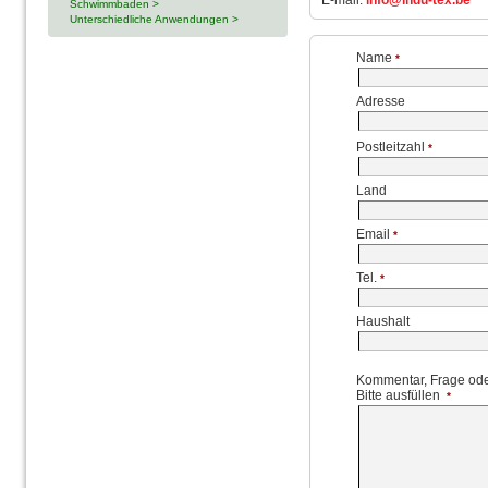
E-mail:
info@indu-tex.be
Schwimmbaden >
Unterschiedliche Anwendungen >
Name
*
Adresse
Postleitzahl
*
Land
Email
*
Tel.
*
Haushalt
Kommentar, Frage od
Bitte ausfüllen
*