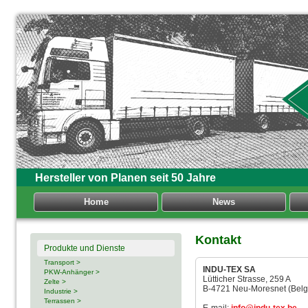
Hersteller von Planen seit 50 Jahre
Home
News
Kontakt
Produkte und Dienste
Transport >
INDU-TEX SA
PKW-Anhänger >
Lütticher Strasse, 259 A
Zelte >
B-4721 Neu-Moresnet (Belg
Industrie >
Terrassen >