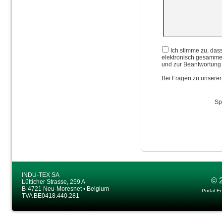
Ich stimme zu, das
elektronisch gesammel
und zur Beantwortung
Bei Fragen zu unserer
Sp
INDU-TEX SA
© 
Lütticher Strasse, 259 A
B-4721 Neu-Moresnet • Belgium
Portal E
TVA BE0418.440.281