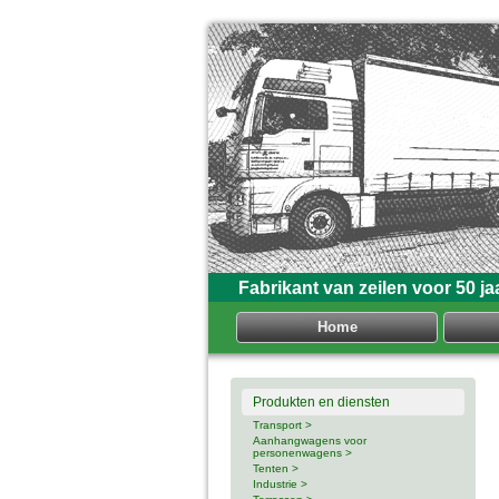
Fabrikant van zeilen voor 50 ja
Home
Produkten en diensten
Transport >
Aanhangwagens voor
personenwagens >
Tenten >
Industrie >