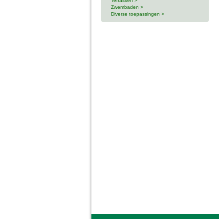
Terrassen >
Zwembaden >
Diverse toepassingen >