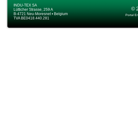
INDU-TEX SA
© 
Lütticher Strasse, 259 A
B-4721 Neu-Moresnet • Belgium
Portal E
TVA BE0418.440.281