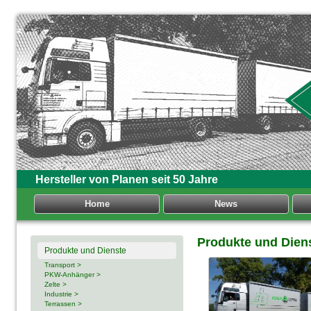
Hersteller von Planen seit 50 Jahre
Home
News
Produkte und Dien
Produkte und Dienste
Transport >
PKW-Anhänger >
Zelte >
Industrie >
Terrassen >