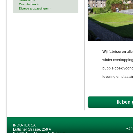
Terrassen >
Zwembaden >
Diverse toepassingen >
Wij fabriceren al
winter overkapping
bubble doek voor 
levering en plaatsi
Ik ben 
INDU-TEX SA
© 
Lütticher Strasse, 259 A