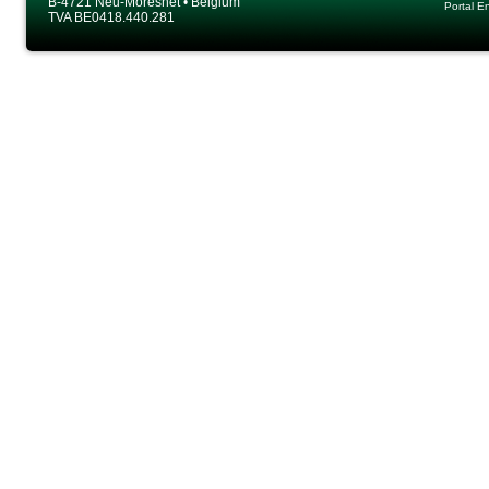
B-4721 Neu-Moresnet • Belgium
Portal E
TVA BE0418.440.281