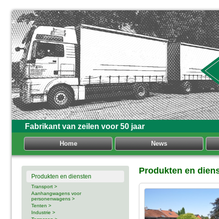
Fabrikant van zeilen voor 50 jaar
Home
News
Produkten en dien
Produkten en diensten
Transport >
Aanhangwagens voor
personenwagens >
Tenten >
Industrie >