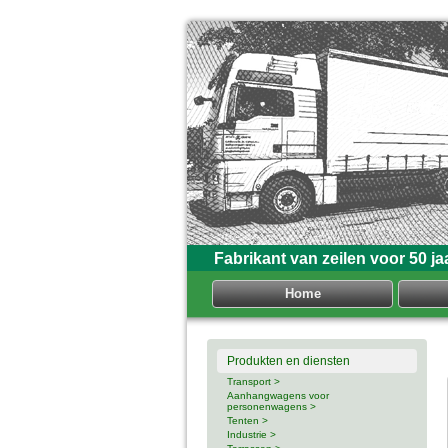
Fabrikant van zeilen voor 50 ja
Home
Produkten en diensten
Transport >
Aanhangwagens voor
personenwagens >
Tenten >
Industrie >