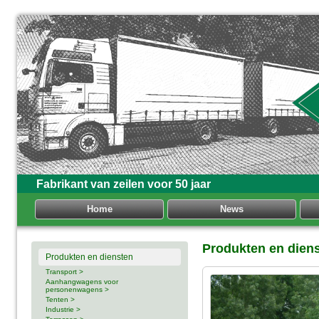
Fabrikant van zeilen voor 50 jaar
Home
News
Produkten en dien
Produkten en diensten
Transport >
Aanhangwagens voor
personenwagens >
Tenten >
Industrie >