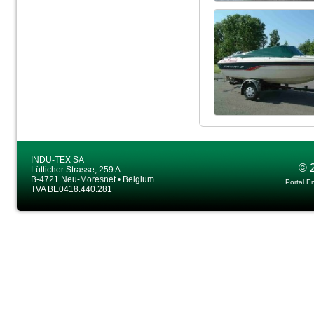
INDU-TEX SA
© 
Lütticher Strasse, 259 A
B-4721 Neu-Moresnet • Belgium
Portal E
TVA BE0418.440.281