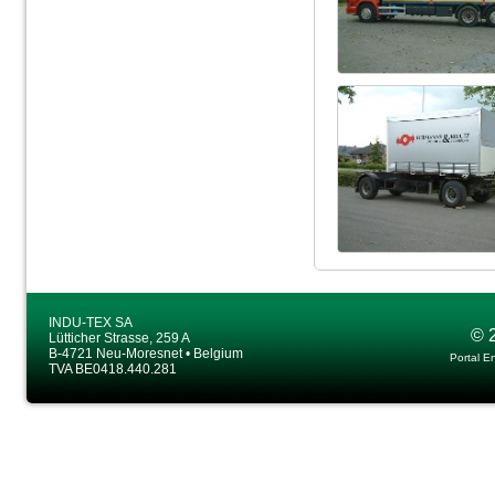
INDU-TEX SA
© 
Lütticher Strasse, 259 A
B-4721 Neu-Moresnet • Belgium
Portal E
TVA BE0418.440.281