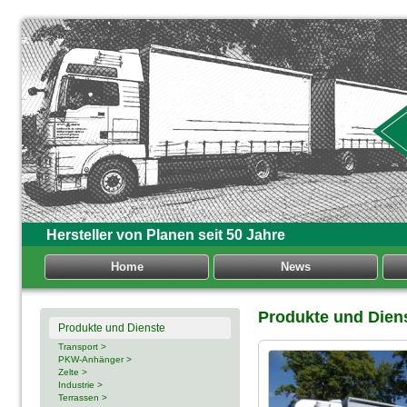
Hersteller von Planen seit 50 Jahre
Home
News
Produkte und Dien
Produkte und Dienste
Transport >
PKW-Anhänger >
Zelte >
Industrie >
Terrassen >