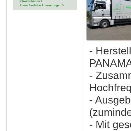
Schwimmbaden >
Unterschiedliche Anwendungen >
- Herste
PANAMA 
- Zusam
Hochfre
- Ausgeb
(zuminde
- Mit ge