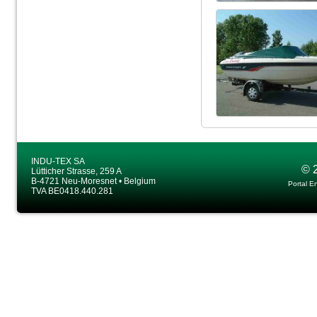
INDU-TEX SA
© 
Lütticher Strasse, 259 A
B-4721 Neu-Moresnet • Belgium
Portal E
TVA BE0418.440.281