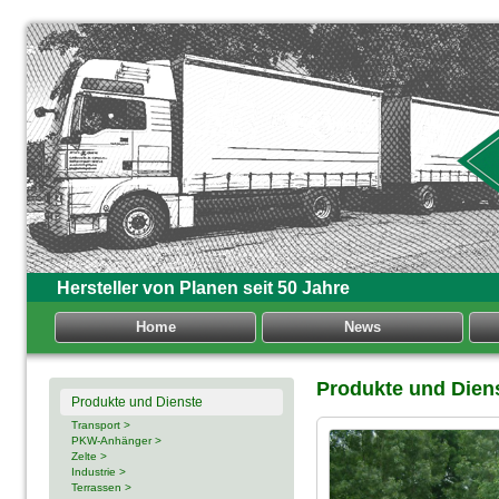
Hersteller von Planen seit 50 Jahre
Home
News
Produkte und Dien
Produkte und Dienste
Transport >
PKW-Anhänger >
Zelte >
Industrie >
Terrassen >