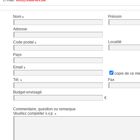
E-mail:
info@indu-tex.be
Nom
Prénom
x
Adresse
Localité
Code postal
x
Pays
Email
x
copie de ce me
Tél.
Fax
x
Budget envisagé
€
Commentaire, question ou remarque.
Veuillez compléter s.v.p.
x