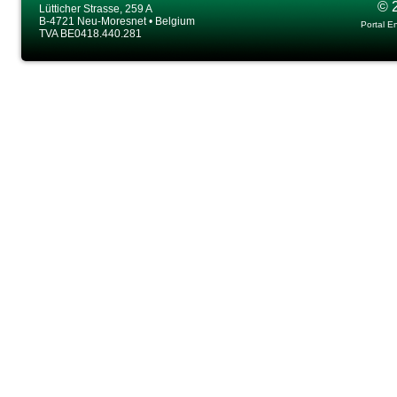
© 
Lütticher Strasse, 259 A
B-4721 Neu-Moresnet • Belgium
Portal E
TVA BE0418.440.281