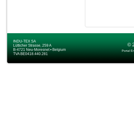
INDU-TEX SA
© 
Lütticher Strasse, 259 A
B-4721 Neu-Moresnet • Belgium
Portal E
TVA BE0418.440.281