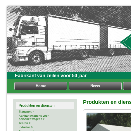
Fabrikant van zeilen voor 50 jaar
Home
News
Produkten en dien
Produkten en diensten
Transport >
Aanhangwagens voor
personenwagens >
Tenten >
Industrie >