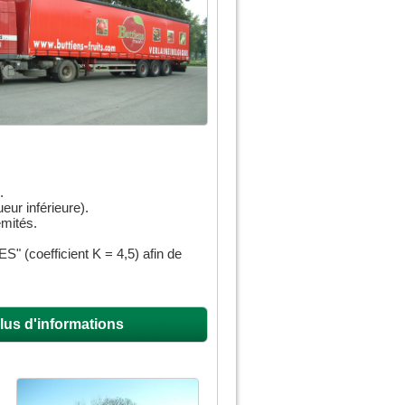
.
eur inférieure).
émités.
 (coefficient K = 4,5) afin de
lus d'informations