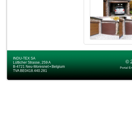
INDU-TEX SA
© 
Lütticher Strasse, 259 A
B-4721 Neu-Moresnet • Belgium
Portal E
TVA BE0418.440.281