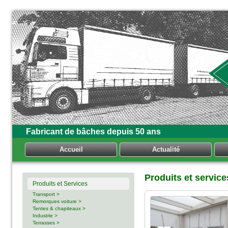
Fabricant de bâches depuis 50 ans
Accueil
Actualité
Produits et servic
Produits et Services
Transport >
Remorques voiture >
Tentes & chapiteaux >
Industrie >
Terrasses >