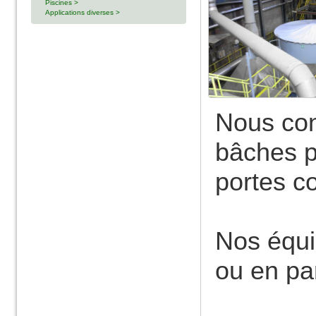
Piscines >
Applications diverses >
Nous con
bâches p
portes c
Nos équi
ou en par