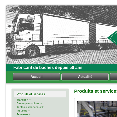
Fabricant de bâches depuis 50 ans
Accueil
Actualité
Produits et servic
Produits et Services
Transport >
Remorques voiture >
Tentes & chapiteaux >
Industrie >
Terrasses >