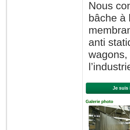
Nous con
bâche à 
membrane
anti stat
wagons, 
l’industr
Je suis
Galerie photo