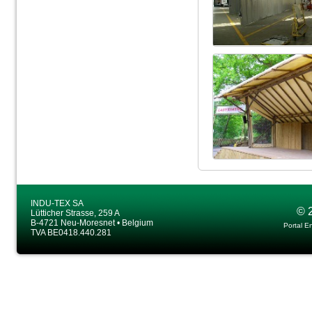
INDU-TEX SA
© 
Lütticher Strasse, 259 A
B-4721 Neu-Moresnet • Belgium
Portal E
TVA BE0418.440.281